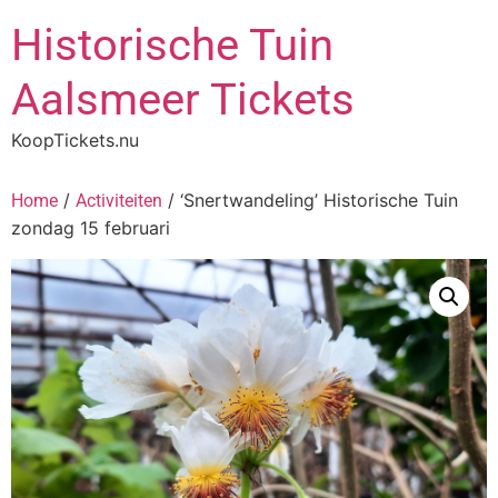
Historische Tuin
Aalsmeer Tickets
KoopTickets.nu
/
/ ‘Snertwandeling’ Historische Tuin
Home
Activiteiten
zondag 15 februari